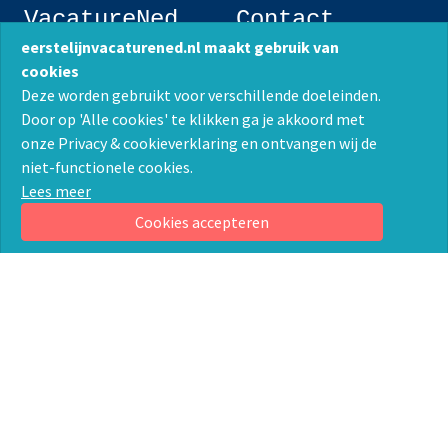
VacatureNed
Contact
eerstelijnvacaturened.nl maakt gebruik van
Postbus 1199
033 - 247 55 10
cookies
3860 BD Nijkerk
info@vacaturened.nl
Deze worden gebruikt voor verschillende doeleinden.
KvK 32128460
Door op 'Alle cookies' te klikken ga je akkoord met
Algemene voorwaarden
onze Privacy & cookieverklaring en ontvangen wij de
Werkzoekende
Werkgevende
niet-functionele cookies.
Lees meer
Vacatures zoeken
Vacatures plaatsen
Over ons
Over ons
Cookies accepteren
Contact
Contact
Privacyverklaring
1753
vacatures
384
bedrijven