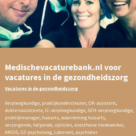
Medischevacaturebank.nl voor
Technischvacaturebank.nl
vacatures in de gezondheidszorg
Vacatures in de techniek
Vacatures in de gezondheidszorg
Lasser, loodgieter, monteur meet- en regeltechniek, project
engineer, hardware engineer, werkvoorbereider, koelmonteur,
Verpleegkundige, praktijkondersteuner, OK-assistent,
operator, timmerman
doktersassistente, IC-verpleegkundige, SEH-verpleegkundige,
meewerkend voorman, metselaar, stukadoor,
praktijkmanager, huisarts, waarneming huisarts,
heftruckchauffeur, constructie bankwerker, bouwkundig
verzorgende, helpende, opticien, anesthesie medewerker,
tekenaar, grondwerker
ANOIS, GZ-psycholoog, Laborant, psychiater